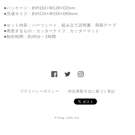
■パッケージ：約H182×W128×D2mm
■完成サイズ：約H133×W156×D69mm
■セット内容：パーツシート、組み立て説明書、両面テープ
■用意するもの：カッターナイフ、カッターマット
■制作時間：約40分～1時間
プライバシーポリシー
特定商取引法に基づく表記
© bog craft inc.