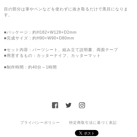
目の部分は筆やペンなどを使わずに抜き取るだけで黒目になりま
す。
■パッケージ：約H182×W128×D2mm
■完成サイズ：約H90×W90×D80mm
■セット内容：パーツシート、組み立て説明書、両面テープ
■用意するもの：カッターナイフ、カッターマット
■制作時間：約40分～1時間
プライバシーポリシー
特定商取引法に基づく表記