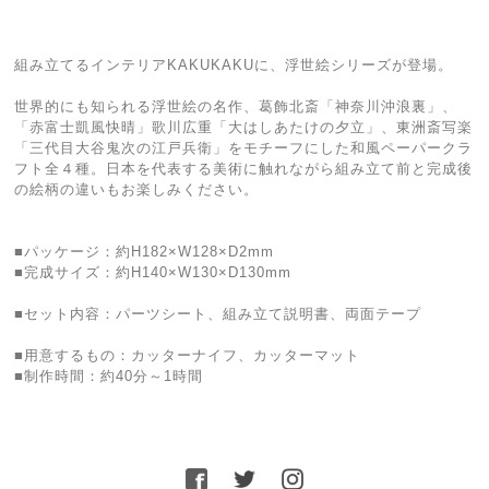
組み立てるインテリアKAKUKAKUに、浮世絵シリーズが登場。
世界的にも知られる浮世絵の名作、葛飾北斎「神奈川沖浪裏」、
「赤富士凱風快晴」歌川広重「大はしあたけの夕立」、東洲斎写楽
「三代目大谷鬼次の江戸兵衛」をモチーフにした和風ペーパークラ
フト全４種。日本を代表する美術に触れながら組み立て前と完成後
の絵柄の違いもお楽しみください。
■パッケージ：約H182×W128×D2mm
■完成サイズ：約H140×W130×D130mm
■セット内容：パーツシート、組み立て説明書、両面テープ
■用意するもの：カッターナイフ、カッターマット
■制作時間：約40分～1時間